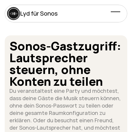
Lyd für Sonos
Sonos-Gastzugriff: 
Lautsprecher 
steuern, ohne 
Konten zu teilen
Du veranstaltest eine Party und möchtest, 
dass deine Gäste die Musik steuern können, 
ohne dein Sonos-Passwort zu teilen oder 
deine gesamte Raumkonfiguration zu 
erklären. Oder du besuchst einen Freund, 
der Sonos-Lautsprecher hat, und möchtest 