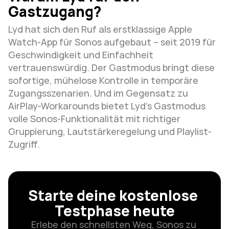
Gastzugang?
Lyd hat sich den Ruf als erstklassige Apple 
Watch-App für Sonos aufgebaut – seit 2019 für 
Geschwindigkeit und Einfachheit 
vertrauenswürdig. Der Gastmodus bringt diese 
sofortige, mühelose Kontrolle in temporäre 
Zugangsszenarien. Und im Gegensatz zu 
AirPlay-Workarounds bietet Lyd's Gastmodus 
volle Sonos-Funktionalität mit richtiger 
Gruppierung, Lautstärkeregelung und Playlist-
Zugriff.
Starte deine kostenlose 
Testphase heute
Erlebe den schnellsten Weg, Sonos zu 